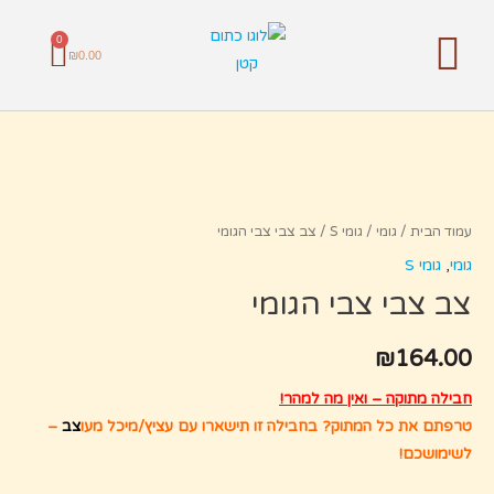
ילוג
תוכן
0
תפריט
עגל
₪
0.00
קניו
כמות
של
צב
צבי
עמוד הבית
/
גומי
/
גומי S
/ צב צבי צבי הגומי
צבי
גומי
,
גומי S
הגומי
צב צבי צבי הגומי
₪
164.00
חבילה מתוקה – ואין מה למהר!
טרפתם את כל המתוק? בחבילה זו תישארו עם עציץ/מיכל מעו
צב
–
לשימושכם!