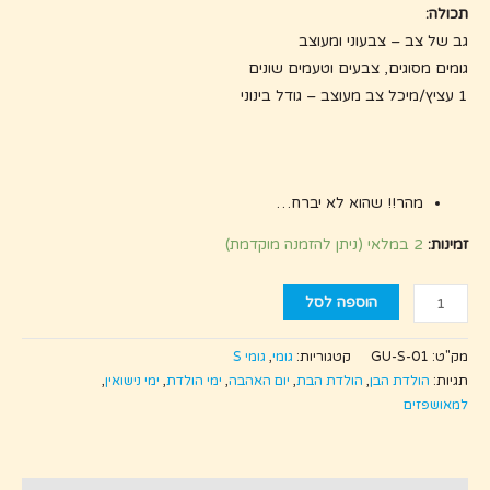
תכולה:
גב של צב – צבעוני ומעוצב
גומים מסוגים, צבעים וטעמים שונים
1 עציץ/מיכל צב מעוצב – גודל בינוני
מהר!! שהוא לא יברח…
זמינות:
2 במלאי (ניתן להזמנה מוקדמת)
הוספה לסל
מק"ט:
GU-S-01
קטגוריות:
גומי
,
גומי S
תגיות:
הולדת הבן
,
הולדת הבת
,
יום האהבה
,
ימי הולדת
,
ימי נישואין
,
למאושפזים