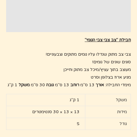
תיאור
מידע נוסף
חוות דעת (0)
חבילת "צב צבי צבי הגומי"
צבי צב מתוק שגדלו עליו גומים מתוקים וצבעוניים!
סוגים שונים של גומים!
מעוצב בתוך עציץ/מיכל צב מתוק וחייכן
מגיע ארוז בצלופן וסרט
מימדי החבילה:
אורך
13 ס"מ
רוחב
13 ס"מ
גובה
30 ס"מ
משקל
1 ק"ג
משקל
1 ק"ג
מידות
13 × 13 × 30 סנטימטרים
גודל
S